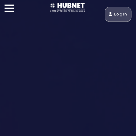
Login