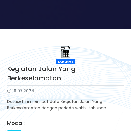
Dataset
Kegiatan Jalan Yang
Berkeselamatan
16.07.2024
Dataset ini memuat data Kegiatan Jalan Yang
Berkeselamatan dengan periode waktu tahunan.
Moda :