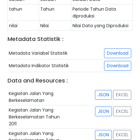
tahun
Tahun
Periode Tahun Data
diproduksi
nilai
Nilai
Nilai Data yang Diproduksi
Metadata Statistik :
Metadata Variabel Statistik
Download
Metadata Indikator Statistik
Download
Data and Resources :
Kegiatan Jalan Yang
JSON
EXCEL
Berkeselamatan
Kegiatan Jalan Yang
JSON
EXCEL
Berkeselamatan Tahun
2011
Kegiatan Jalan Yang
JSON
EXCEL