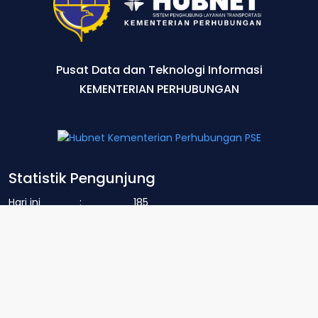
Pusat Data dan Teknologi Informasi
KEMENTERIAN PERHUBUNGAN
Statistik Pengunjung
Hari ini
:
185
Bulan Ini
:
125.740
Total
:
14.375.862
Hubungi Kami
Jl. Medan Merdeka Barat No. 8, Jakarta
151