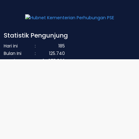
Statistik Pengunjung
Hari ini
:
185
Bulan Ini
:
125.740
Total
:
14.375.862
Hubungi Kami
Jl. Medan Merdeka Barat No. 8, Jakarta
151
pusdatin@kemenhub.go.id