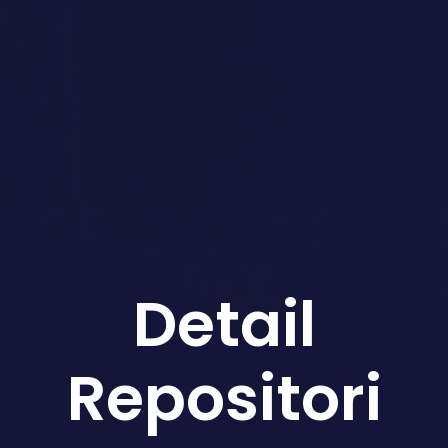
Detail
Repositori