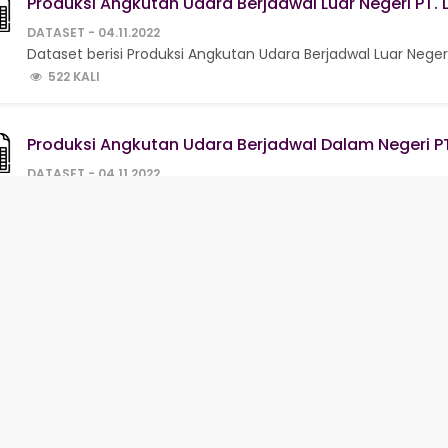
Produksi Angkutan Udara Berjadwal Luar Negeri PT. L
DATASET - 04.11.2022
Dataset berisi Produksi Angkutan Udara Berjadwal Luar Negeri 
522 KALI
Produksi Angkutan Udara Berjadwal Dalam Negeri PT
DATASET - 04.11.2022
Dataset berisi Produksi Angkutan Udara Berjadwal Dalam Nege
621 KALI
‹
1
2
...
42
43
44
45
46
4
Statistik Pengunjung
H